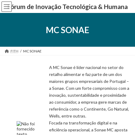
Skip
Skip
Fórum de Inovação Tecnológica & Humana
to
to
the
the
content
Navigation
MC SONAE
FITH
MC SONAE
A MC Sonae é líder nacional no setor do
retalho alimentar e faz parte de um dos
maiores grupos empresariais de Portugal –
a Sonae. Com um forte compromisso com a
inovação, sustentabilidade e proximidade
ao consumidor, a empresa gere marcas de
referência como o Continente, Go Natural,
Wells, entre outras.
Focada na transformação digital e na
eficiência operacional, a Sonae MC aposta