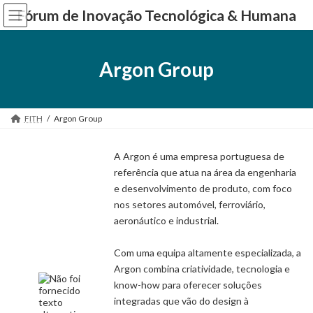
Skip
Skip
Fórum de Inovação Tecnológica & Humana
to
to
the
the
content
Navigation
Argon Group
FITH
Argon Group
A Argon é uma empresa portuguesa de
referência que atua na área da engenharia
e desenvolvimento de produto, com foco
nos setores automóvel, ferroviário,
aeronáutico e industrial.
Com uma equipa altamente especializada, a
Argon combina criatividade, tecnologia e
know-how para oferecer soluções
integradas que vão do design à