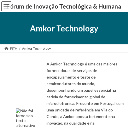
Skip
Skip
Fórum de Inovação Tecnológica & Humana
to
to
the
the
content
Navigation
Amkor Technology
FITH
Amkor Technology
A Amkor Technology é uma das maiores
fornecedoras de serviços de
encapsulamento e teste de
semicondutores do mundo,
desempenhando um papel essencial na
cadeia de fornecimento global de
microeletrónica. Presente em Portugal com
uma unidade de referência em Vila do
Conde, a Amkor aposta fortemente na
inovação, na qualidade e na