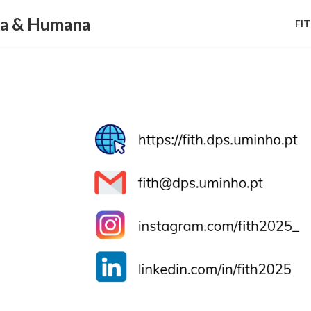
ca & Humana
FI