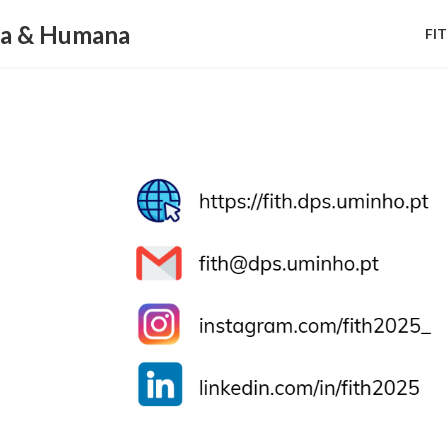
ca & Humana
FI