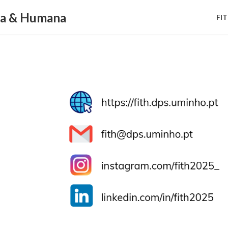
ca & Humana
FI