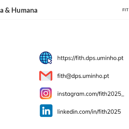
ca & Humana
FI