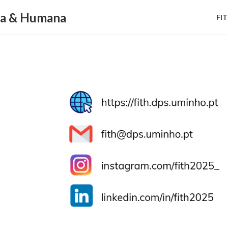
ca & Humana
FI