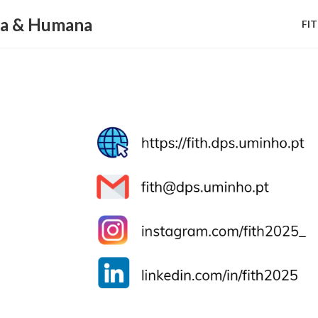
ca & Humana
FI