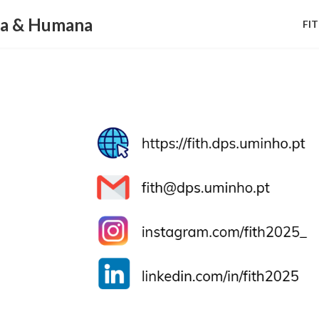
ca & Humana
FI