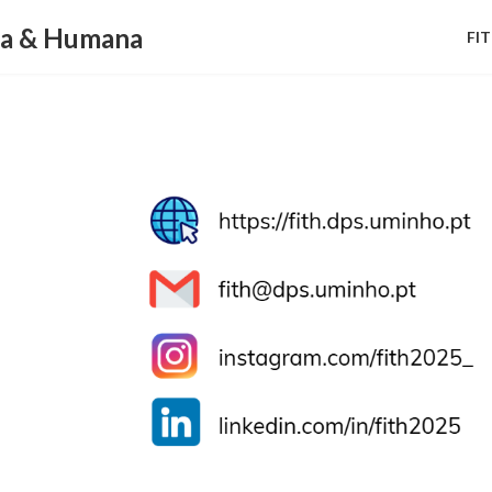
ca & Humana
FI